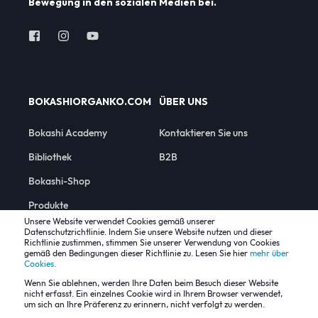
Bewegung in den sozialen Medien bei.
BOKASHIORGANKO.COM
ÜBER UNS
Bokashi Academy
Kontaktieren Sie uns
Bibliothek
B2B
Bokashi-Shop
Produkte
Unsere Website verwendet Cookies gemäß unserer
Datenschutzrichtlinie. Indem Sie unsere Website nutzen und dieser
Richtlinie zustimmen, stimmen Sie unserer Verwendung von Cookies
gemäß den Bedingungen dieser Richtlinie zu. Lesen Sie hier
mehr über
Cookies.
Wenn Sie ablehnen, werden Ihre Daten beim Besuch dieser Website
nicht erfasst. Ein einzelnes Cookie wird in Ihrem Browser verwendet,
Alle Rechte vorbehalten © 2022 Plastika Skaza, EU
um sich an Ihre Präferenz zu erinnern, nicht verfolgt zu werden.