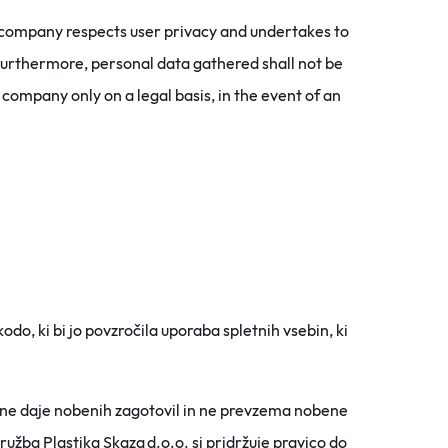
e company respects user privacy and undertakes to
 Furthermore, personal data gathered shall not be
company only on a legal basis, in the event of an
odo, ki bi jo povzročila uporaba spletnih vsebin, ki
ar ne daje nobenih zagotovil in ne prevzema nobene
ružba Plastika Skaza d.o.o. si pridržuje pravico do