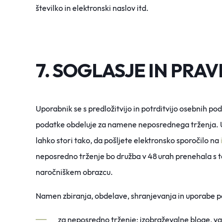
številko in elektronski n
aslov itd.
7. SOGLASJE IN PRA
Uporabnik se s predložitvijo in potrditvijo osebnih p
podatke obdeluje za namene neposrednega trženja. U
lahko stori tako, da pošljete elektronsko sporočilo na
neposredno trže
nje bo družba v 48 urah prenehala s t
naročniškem obrazcu.
Namen zbiranja, obdelave, shranjevanja in uporabe po
za neposredno trženje; izobraževalne bloge, va