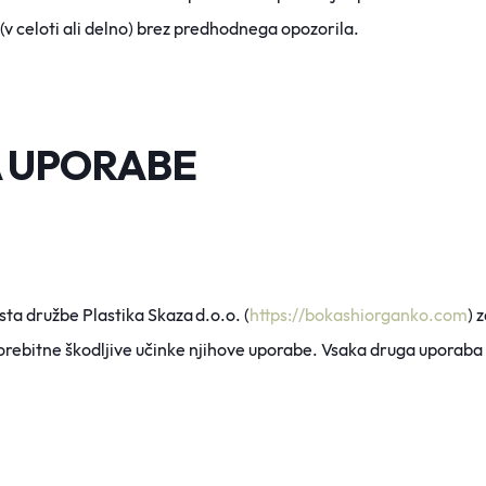
(v celoti ali delno) brez predhodnega opozorila.
A UPORABE
sta družbe Plastika Skaza
d.o.o
. (
https://bokashiorgan
ko.com
) 
rebitne škodljive učinke njihove uporabe. Vsaka druga uporaba al