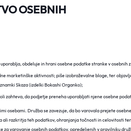
TVO OSEBNIH
, uporablja, obdeluje in hrani osebne podatke stranke v osebnih 
edne ma
rketinške aktivnosti; piše izobraževalne bloge, ter objavl
 znamki Skaza (izdelki
Bokashi
Organko
);
oli zahte
va, da podjetje preneha uporabljati njene osebne pod
avnimi osebami. Družba se zavezuje, da bo varovala prejete osebne
razkritja teh podatkov, ohranjanja točnosti in celovitosti te
ke za varovanje osebnih podatkov, opre
deljenih v pravilniku dru