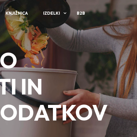
KNJIŽNICA
IZDELKI
B2B
 O
I IN
PODATKOV