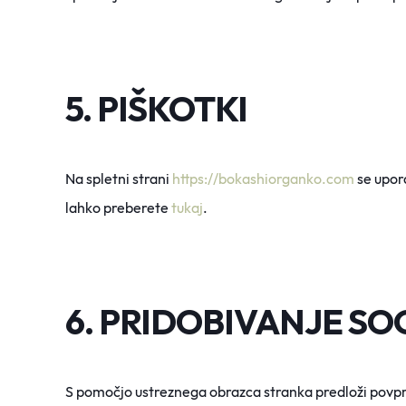
5. PIŠKOTKI
Na spletni strani
https://bokashiorganko.com
se upora
lahko preberete
tukaj
.
6. PRIDOBIVANJE S
S pomočjo ustreznega obrazca stranka predloži povpra