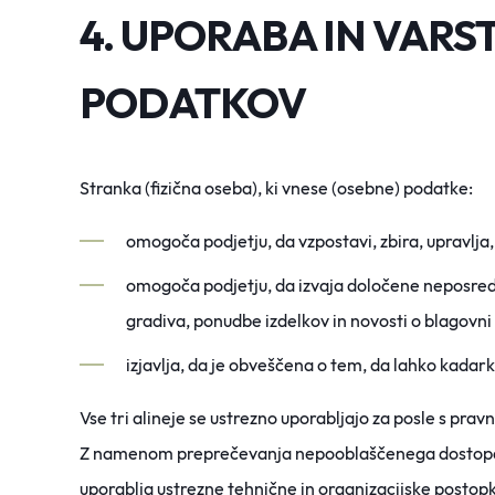
4. UPORABA IN VARS
PODATKOV
Stranka (fizična oseba), ki vnese (osebne) podatke:
omogoča podjetju, da vzpostavi, zbira, upravlja
omogoča podjetju, da izvaja določene neposr
gradiva, ponudbe izdelkov in novosti o blagovni
izjavlja, da je obveščena o tem, da lahko kadark
Vse tri alineje se ustrezno uporabljajo za posle s pr
Z namenom preprečevanja nepooblaščenega dostopa ali 
uporablja ustrezne tehnične in organizacijske postop