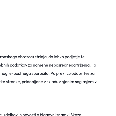
ronskega obrazca) strinja, da lahko podjetje te
sebnih podatkov za namene neposrednega trženja. To
 nogi e-poštnega sporočila. Po preklicu odobritve za
tke stranke, pridobljene v skladu z njenim soglasjem v
e izdelkov in novosti o blagovni znamki Skaza