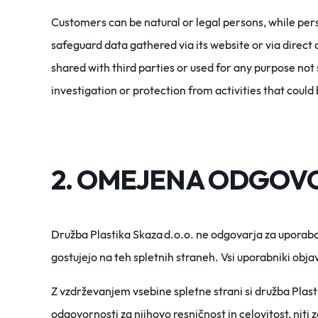
Customers can be natural or legal persons, while per
safeguard data gathered via its website or via direct
shared with third parties or used for any purpose not
investigation or protection from activities that coul
2. OMEJENA ODGOV
Družba Plastika Skaza d.o.o. ne odgovarja za uporabo
gostujejo na teh spletnih straneh. Vsi uporabniki obj
Z vzdrževanjem vsebine spletne strani si družba Plast
odgovornosti za njihovo resničnost in celovitost, niti