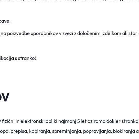
kave;
na poizvedbe uporabnikov v zvezi z določenim izdelkom ali storit
kacija s stranko).
OV
 fizični in elektronski obliki najmanj 5 let oziroma dokler strank
topa, prepisa, kopiranja, sprem
injanja, popravljanja, blokiranja a