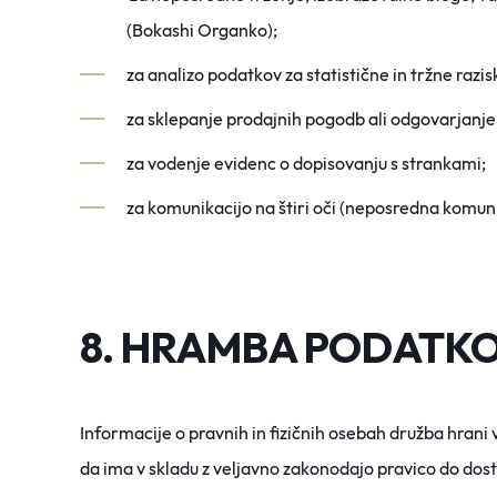
(
Bokashi
Organko
);
za analizo podatkov za statistične in tržne razis
z
a sklepanje prodajnih pogodb ali odgovarjanje 
za vodenje evidenc o dopisovanju s strankami;
za komunikacijo na štiri oči (neposredna komuni
8. HRAMBA PODATK
Info
rmacije o pravnih in fizičnih osebah družba hrani v
da ima v skladu z veljavno zakonodajo pravico do dos