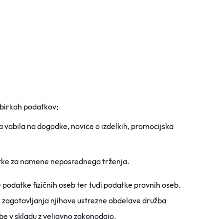
zbirkah podatkov;
ja vabila na dogodke, novice o izdelkih, promocijska
atke za namene neposrednega trženja.
 podatke fizičnih oseb ter tudi podatke pravnih os
eb.
r zagotavljanja njihove ustrezne obdelave družba
žbe v skladu z veljavno zakonodajo.