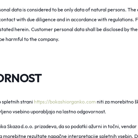
sonal data is considered to be only data of natural persons. Th
 contact with due diligence and in accordance with regulations.
 stated herein. Customer personal data shall be disclosed by the 
d be harmful to the company.
ORNOST
 spletnih strani
https://bokashiorganko.com
niti za morebitno šk
avljeno vsebino uporabljajo na lastno odgovornost.
ika Skaza d.o.o. prizadeva, da so podatki ažurni in točni, vend
 za morebitne rezultate napačne interpretacije spletnih vsebin. D