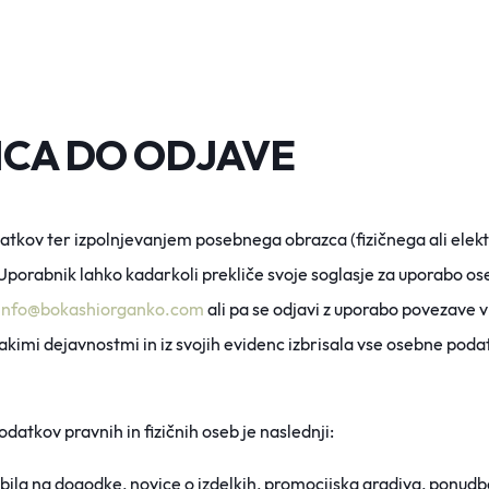
VICA DO ODJAVE
odatkov ter izpolnjevanjem posebnega obrazca (fizičnega ali elekt
porabnik lahko kadarkoli prekliče svoje
soglasje za uporabo o
info@bokashiorganko.com
ali pa se odjavi z uporabo povezave v
akimi dejavnostmi in iz svojih evidenc izbrisala vse osebne poda
datkov pravnih in fizičnih
oseb je naslednji:
bila na dogodke, novice o izdelkih, promocijska gradiva, ponudb