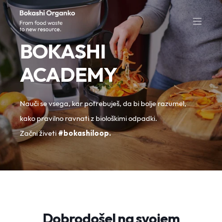
BOKASHI
ACADEMY
Nauči se vsega, kar potrebuješ, da bi bolje razumel,
kako pravilno ravnati z biološkimi odpadki.
Začni živeti
#bokashiloop.
Dobrodošel na svojem