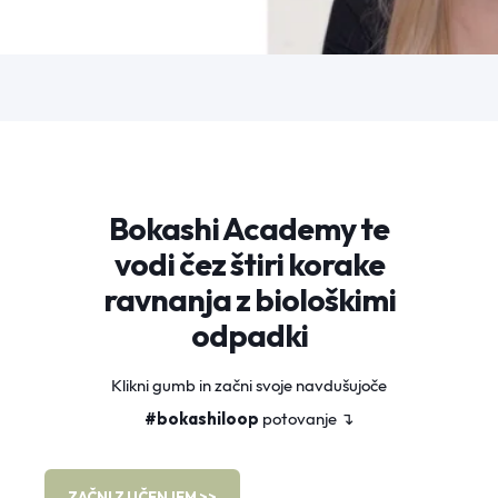
Bokashi Academy te
vodi čez štiri korake
ravnanja z biološkimi
odpadki
Klikni gumb in začni svoje navdušujoče
#bokashiloop
potovanje
↴
ZAČNI Z UČENJEM >>