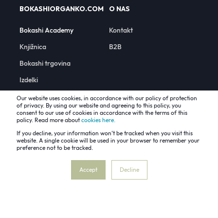
BOKASHIORGANKO.COM
O NAS
Bokashi Academy
Kontakt
Knjižnica
B2B
Bokashi trgovina
Izdelki
Our website uses cookies, in accordance with our policy of protection
of privacy. By using our website and agreeing to this policy, you
consent to our use of cookies in accordance with the terms of this
policy. Read more about
cookies here.
If you decline, your information won’t be tracked when you visit this
website. A single cookie will be used in your browser to remember your
Vse pravice pridržane © 2022 Plastika Skaza, EU
preference not to be tracked.
Piškotki
Pravilnik o zasebnosti in varstvu podatkov
Accept
Decline