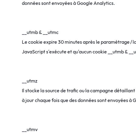
données sont envoyées à Google Analytics.
__utmb & __utmc
Le cookie expire 30 minutes après le paramétrage / la m
JavaScript s'exécute et qu'aucun cookie
__utmb & __
__utmz
Il stocke la source de trafic ou la campagne détaillant 
à jour chaque fois que des données sont envoyées à G
__utmv