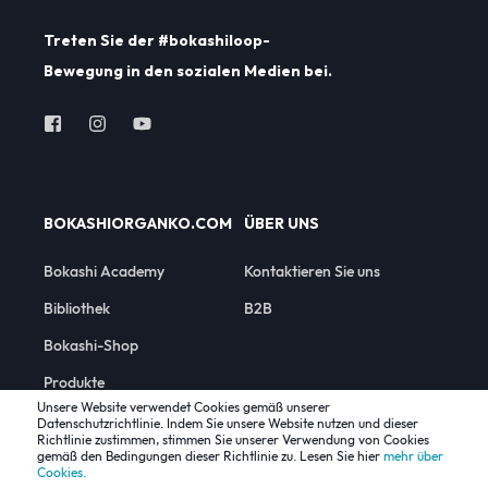
Treten Sie der #bokashiloop-
Bewegung in den sozialen Medien bei.
BOKASHIORGANKO.COM
ÜBER UNS
Bokashi Academy
Kontaktieren Sie uns
Bibliothek
B2B
Bokashi-Shop
Produkte
Unsere Website verwendet Cookies gemäß unserer
Datenschutzrichtlinie. Indem Sie unsere Website nutzen und dieser
Richtlinie zustimmen, stimmen Sie unserer Verwendung von Cookies
gemäß den Bedingungen dieser Richtlinie zu. Lesen Sie hier
mehr über
Cookies.