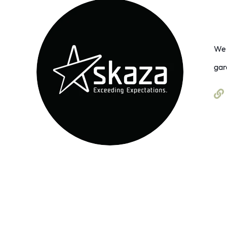
We 
gar